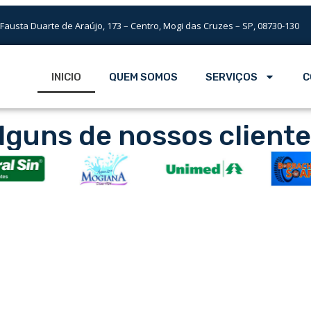
 Fausta Duarte de Araújo, 173 – Centro, Mogi das Cruzes – SP, 08730-130
INICIO
QUEM SOMOS
SERVIÇOS
C
lguns de nossos cliente