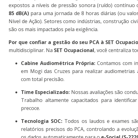
expostos a níveis de pressão sonora (ruído) contínuo
85 dB(A)
para uma jornada de 8 horas diárias (ou val
Nível de Ação). Setores como indústrias, construção civ
são os mais impactados pela exigência.
Por que confiar a gestão do seu PCA à SET Ocupaci
multidisciplinar. Na
SET Ocupacional
, você centraliza t
Cabine Audiométrica Própria:
Contamos com inf
em Mogi das Cruzes para realizar audiometrias a
com total precisão.
Time Especializado:
Nossas avaliações são condu
Trabalho altamente capacitados para identifica
precoce.
Tecnologia SOC:
Todos os laudos e exames são
relatórios precisos do PCA, controlando a evoluç
os dados automaticamente para o
e-Social (S-222