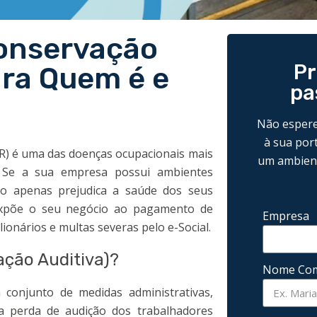
onservação
Pr
ara Quem é e
pa
Não espere
à sua por
IR) é uma das doenças ocupacionais mais
um ambient
? Se a sua empresa possui ambientes
ão apenas prejudica a saúde dos seus
xpõe o seu negócio ao pagamento de
Empresa
lionários e multas severas pelo e-Social.
ção Auditiva)?
Nome Com
conjunto de medidas administrativas,
a perda de audição dos trabalhadores