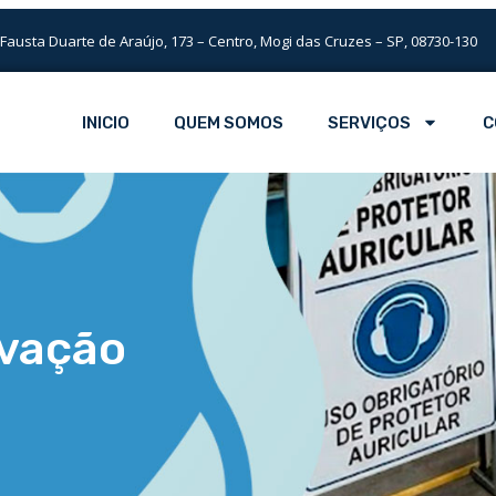
 Fausta Duarte de Araújo, 173 – Centro, Mogi das Cruzes – SP, 08730-130
INICIO
QUEM SOMOS
SERVIÇOS
C
vação