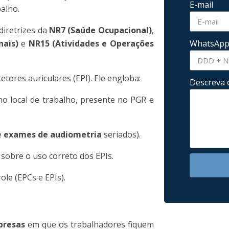
E-mail
alho.
diretrizes da
NR7 (Saúde Ocupacional)
,
nais)
e
NR15 (Atividades e Operações
WhatsAp
tores auriculares (EPI). Ele engloba:
Descreva 
o local de trabalho, presente no PGR e
e
exames de audiometria
seriados).
sobre o uso correto dos EPIs.
ole (EPCs e EPIs).
presas
em que os trabalhadores fiquem