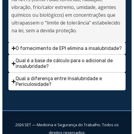
vibração, frio/calor extremo, umidade, agentes
químicos ou biológicos) em concentrações que
ultrapassem o “limite de tolerância” estabelecido
na lei, sem a devida proteção.
O fornecimento de EPI elimina a insalubridade?
Qual é a base de cálculo para o adicional de
insalubridade?
Qual a diferença entre Insalubridade e
Periculosidade?
Central de Agendamento
Agendamento
Central Resultados
Resultados
Thais Fernandes
2026 SET — Medicina e Segurança do Trabalho. Todos os
Adminstrativo
direitos reservados.