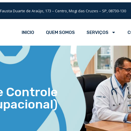
 Fausta Duarte de Araújo, 173 – Centro, Mogi das Cruzes – SP, 08730-130
INICIO
QUEM SOMOS
SERVIÇOS
C
 Controle
pacional)