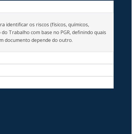
dentificar os riscos (físicos, químicos,
o do Trabalho com base no PGR, definindo quais
 Um documento depende do outro.
Central de Agendamento
Agendamento
Central Resultados
Resultados
Thais Fernandes
Adminstrativo