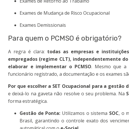
Exames de Retorno ao Trabalho
Exames de Mudança de Risco Ocupacional
Exames Demissionais
Para quem o PCMSO é obrigatório?
A regra é clara:
todas as empresas e instituiçõ
empregados (regime CLT), independentemente do 
elaborar e implementar o PCMSO
. Mesmo que a 
funcionário registrado, a documentação e os exames sã
Por que escolher a SET Ocupacional para a gestão
e deixá-lo na gaveta não resolve o seu problema. Na
S
forma estratégica.
Gestão de Ponta:
Utilizamos o sistema
SOC
, o 
Brasil, garantindo o controle exato dos vencime
automática) com o
e-Social
.