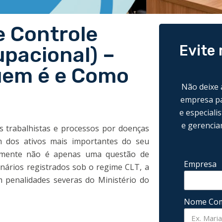
 Controle
Evite 
pacional) –
quem é e Como
Não deixe 
empresa pa
e especiali
e gerencia
s trabalhistas e processos por doenças
m dos ativos mais importantes do seu
etamente não é apenas uma questão de
Empresa
onários registrados sob o regime CLT, a
penalidades severas do Ministério do
Nome Com